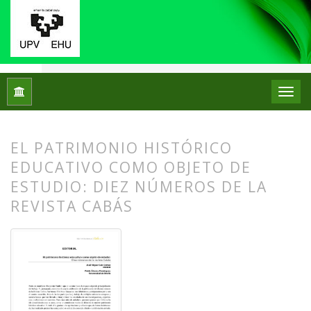
Inicio
Archivos
Núm. 10 (2013)
Editorial
EL PATRIMONIO HISTÓRICO
EDUCATIVO COMO OBJETO DE
ESTUDIO: DIEZ NÚMEROS DE LA
REVISTA CABÁS
##plugins.themes.bootstrap3.article.
##plugins.themes.bootstrap3.article.