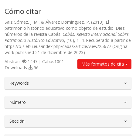
Cómo citar
Saiz Gómez, J. M., & Álvarez Domínguez, P. (2013). El
patrimonio histórico educativo como objeto de estudio: Diez
números de la revista Cabás.
Cabás. Revista Internacional Sobre
Patrimonio Histórico-Educativo
, (10), 1–4. Recuperado a partir de
https://ojs.ehu.eus/index.php/cabas/article/view/25677 (Original
work published 21 de diciembre de 2023)
Abstract
1447 | Cabas1001
Más formatos de cita
Downloads
56
##plugins.themes.bootstrap3.article.d
Keywords
Número
Sección