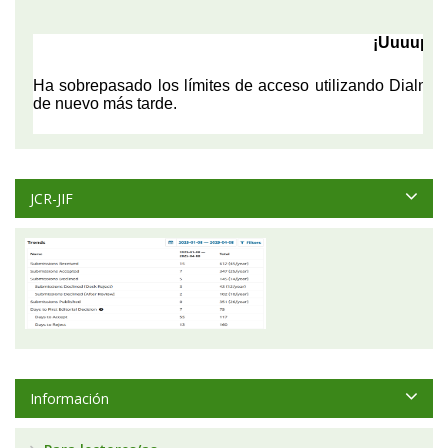
JCR-JIF
Información