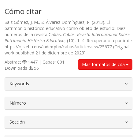
Cómo citar
Saiz Gómez, J. M., & Álvarez Domínguez, P. (2013). El
patrimonio histórico educativo como objeto de estudio: Diez
números de la revista Cabás.
Cabás. Revista Internacional Sobre
Patrimonio Histórico-Educativo
, (10), 1–4. Recuperado a partir de
https://ojs.ehu.eus/index.php/cabas/article/view/25677 (Original
work published 21 de diciembre de 2023)
Abstract
1447 | Cabas1001
Más formatos de cita
Downloads
56
##plugins.themes.bootstrap3.article.d
Keywords
Número
Sección