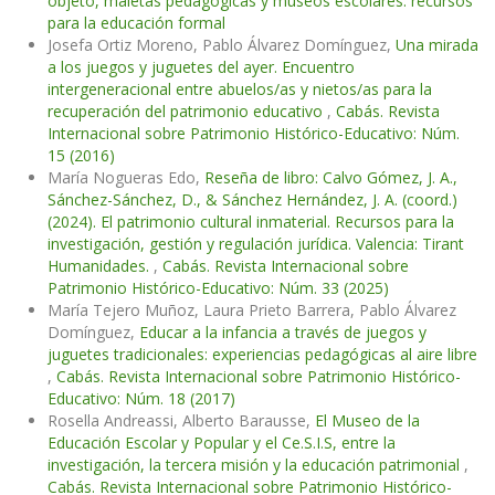
objeto, maletas pedagógicas y museos escolares: recursos
para la educación formal
Josefa Ortiz Moreno, Pablo Álvarez Domínguez,
Una mirada
a los juegos y juguetes del ayer. Encuentro
intergeneracional entre abuelos/as y nietos/as para la
recuperación del patrimonio educativo
,
Cabás. Revista
Internacional sobre Patrimonio Histórico-Educativo: Núm.
15 (2016)
María Nogueras Edo,
Reseña de libro: Calvo Gómez, J. A.,
Sánchez-Sánchez, D., & Sánchez Hernández, J. A. (coord.)
(2024). El patrimonio cultural inmaterial. Recursos para la
investigación, gestión y regulación jurídica. Valencia: Tirant
Humanidades.
,
Cabás. Revista Internacional sobre
Patrimonio Histórico-Educativo: Núm. 33 (2025)
María Tejero Muñoz, Laura Prieto Barrera, Pablo Álvarez
Domínguez,
Educar a la infancia a través de juegos y
juguetes tradicionales: experiencias pedagógicas al aire libre
,
Cabás. Revista Internacional sobre Patrimonio Histórico-
Educativo: Núm. 18 (2017)
Rosella Andreassi, Alberto Barausse,
El Museo de la
Educación Escolar y Popular y el Ce.S.I.S, entre la
investigación, la tercera misión y la educación patrimonial
,
Cabás. Revista Internacional sobre Patrimonio Histórico-