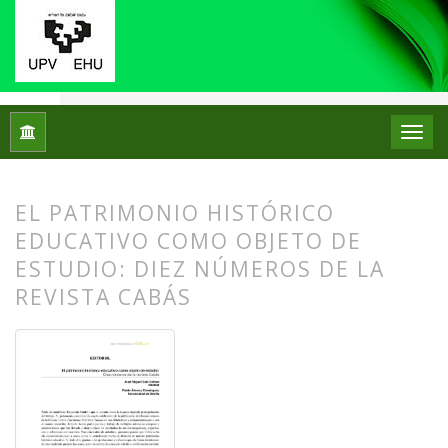
Inicio
Archivos
Núm. 10 (2013)
Editorial
EL PATRIMONIO HISTÓRICO
EDUCATIVO COMO OBJETO DE
ESTUDIO: DIEZ NÚMEROS DE LA
REVISTA CABÁS
##plugins.themes.bootstrap3.article.
##plugins.themes.bootstrap3.article.