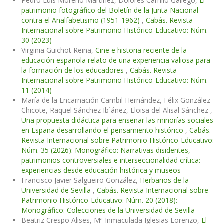
Pedro Luis Moreno Martínez, Dolores Carrillo Gallego,
El
patrimonio fotográfico del Boletín de la Junta Nacional
contra el Analfabetismo (1951-1962)
,
Cabás. Revista
Internacional sobre Patrimonio Histórico-Educativo: Núm.
30 (2023)
Virginia Guichot Reina,
Cine e historia reciente de la
educación española relato de una experiencia valiosa para
la formación de los educadores
,
Cabás. Revista
Internacional sobre Patrimonio Histórico-Educativo: Núm.
11 (2014)
María de la Encarnación Cambil Hernández, Félix González
Chicote, Raquel Sánchez Ib´áñez, Eloisa del Alisal Sánchez ,
Una propuesta didáctica para enseñar las minorías sociales
en España desarrollando el pensamiento histórico
,
Cabás.
Revista Internacional sobre Patrimonio Histórico-Educativo:
Núm. 35 (2026): Monográfico: Narrativas disidentes,
patrimonios controversiales e interseccionalidad crítica:
experiencias desde educación histórica y museos
Francisco Javier Salgueiro González,
Herbarios de la
Universidad de Sevilla
,
Cabás. Revista Internacional sobre
Patrimonio Histórico-Educativo: Núm. 20 (2018):
Monográfico: Colecciones de la Universidad de Sevilla
Beatriz Crespo Alises, Mª Inmaculada Iglesias Lorenzo,
El