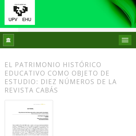
Inicio
Archivos
Núm. 10 (2013)
Editorial
EL PATRIMONIO HISTÓRICO
EDUCATIVO COMO OBJETO DE
ESTUDIO: DIEZ NÚMEROS DE LA
REVISTA CABÁS
##plugins.themes.bootstrap3.article.
##plugins.themes.bootstrap3.article.