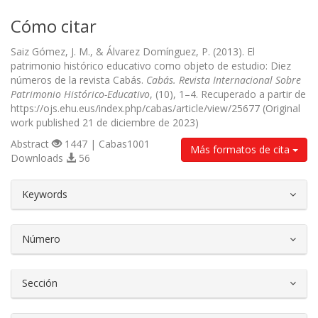
Cómo citar
Saiz Gómez, J. M., & Álvarez Domínguez, P. (2013). El
patrimonio histórico educativo como objeto de estudio: Diez
números de la revista Cabás.
Cabás. Revista Internacional Sobre
Patrimonio Histórico-Educativo
, (10), 1–4. Recuperado a partir de
https://ojs.ehu.eus/index.php/cabas/article/view/25677 (Original
work published 21 de diciembre de 2023)
Abstract
1447 | Cabas1001
Más formatos de cita
Downloads
56
##plugins.themes.bootstrap3.article.d
Keywords
Número
Sección