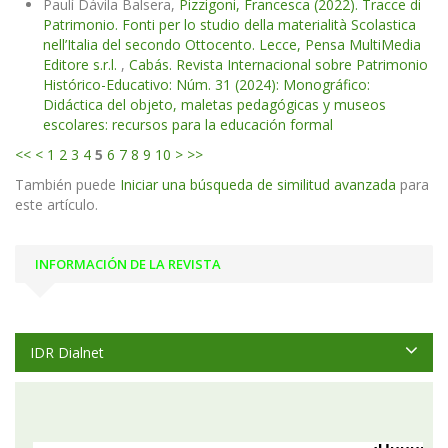
Paulí Dávila Balsera,
Pizzigoni, Francesca (2022). Tracce di
Patrimonio. Fonti per lo studio della materialità Scolastica
nell’Italia del secondo Ottocento. Lecce, Pensa MultiMedia
Editore s.r.l.
,
Cabás. Revista Internacional sobre Patrimonio
Histórico-Educativo: Núm. 31 (2024): Monográfico:
Didáctica del objeto, maletas pedagógicas y museos
escolares: recursos para la educación formal
<<
<
1
2
3
4
5
6
7
8
9
10
>
>>
También puede
Iniciar una búsqueda de similitud avanzada
para
este artículo.
INFORMACIÓN DE LA REVISTA
IDR Dialnet