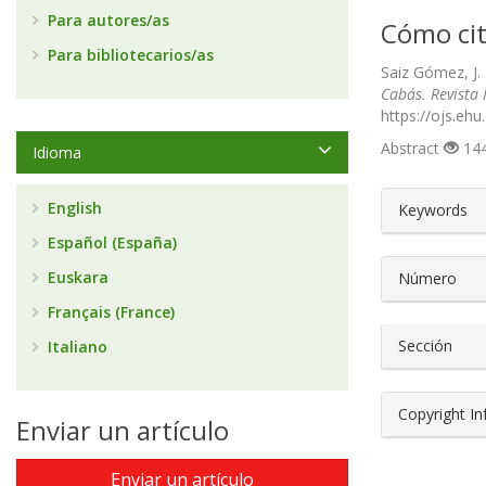
Para autores/as
Cómo cit
Para bibliotecarios/as
Saiz Gómez, J.
Cabás. Revista 
https://ojs.eh
Abstract
144
Idioma
##plugin
English
Keywords
Español (España)
Euskara
Número
Français (France)
Sección
Italiano
Copyright I
Enviar un artículo
Enviar un artículo