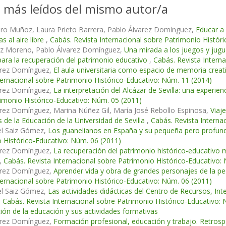
s más leídos del mismo autor/a
ero Muñoz, Laura Prieto Barrera, Pablo Álvarez Domínguez,
Educar a 
s al aire libre
,
Cabás. Revista Internacional sobre Patrimonio Histór
tiz Moreno, Pablo Álvarez Domínguez,
Una mirada a los juegos y jugu
para la recuperación del patrimonio educativo
,
Cabás. Revista Intern
arez Domínguez,
El aula universitaria como espacio de memoria creat
ternacional sobre Patrimonio Histórico-Educativo: Núm. 11 (2014)
arez Domínguez,
La interpretación del Alcázar de Sevilla: una experie
imonio Histórico-Educativo: Núm. 05 (2011)
rez Domínguez, Marina Núñez Gil, María José Rebollo Espinosa,
Viaj
s de la Educación de la Universidad de Sevilla
,
Cabás. Revista Interna
el Saiz Gómez,
Los guanelianos en España y su pequeña pero profund
 Histórico-Educativo: Núm. 06 (2011)
arez Domínguez,
La recuperación del patrimonio histórico-educativo
,
Cabás. Revista Internacional sobre Patrimonio Histórico-Educativo:
arez Domínguez,
Aprender vida y obra de grandes personajes de la pe
ternacional sobre Patrimonio Histórico-Educativo: Núm. 06 (2011)
el Saiz Gómez,
Las actividades didácticas del Centro de Recursos, Int
,
Cabás. Revista Internacional sobre Patrimonio Histórico-Educativo
ción de la educación y sus actividades formativas
arez Domínguez,
Formación profesional, educación y trabajo. Retrosp