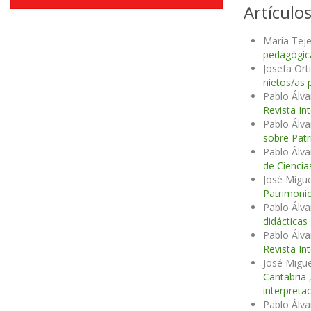
Artículo
María Tej
pedagógica
Josefa Or
nietos/as 
Pablo Álv
Revista In
Pablo Álv
sobre Patr
Pablo Álva
de Ciencia
José Migu
Patrimonio
Pablo Álv
didácticas
Pablo Álv
Revista In
José Migu
Cantabria
interpreta
Pablo Álv