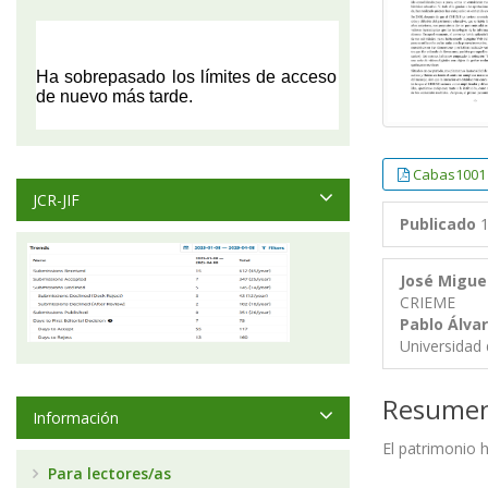
Cabas1001
JCR-JIF
Publicado
1
José Migue
CRIEME
Pablo Álva
Universidad 
Resume
Información
El patrimonio 
Para lectores/as