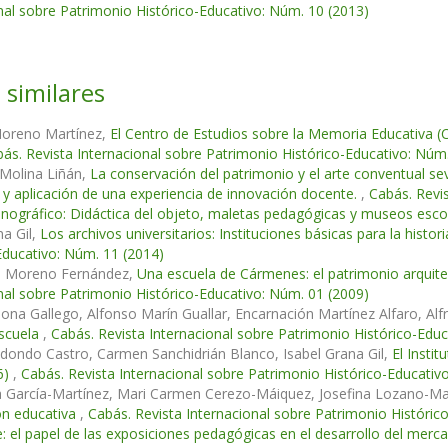
nal sobre Patrimonio Histórico-Educativo: Núm. 10 (2013)
 similares
Moreno Martínez,
El Centro de Estudios sobre la Memoria Educativa (
ás. Revista Internacional sobre Patrimonio Histórico-Educativo: Núm
Molina Liñán,
La conservación del patrimonio y el arte conventual sevi
 y aplicación de una experiencia de innovación docente.
,
Cabás. Revi
nográfico: Didáctica del objeto, maletas pedagógicas y museos escol
na Gil,
Los archivos universitarios: Instituciones básicas para la histo
Educativo: Núm. 11 (2014)
Mª Moreno Fernández,
Una escuela de Cármenes: el patrimonio arquit
nal sobre Patrimonio Histórico-Educativo: Núm. 01 (2009)
jona Gallego, Alfonso Marín Guallar, Encarnación Martínez Alfaro, A
Escuela
,
Cabás. Revista Internacional sobre Patrimonio Histórico-Edu
edondo Castro, Carmen Sanchidrián Blanco, Isabel Grana Gil,
El Insti
6)
,
Cabás. Revista Internacional sobre Patrimonio Histórico-Educativ
a García-Martínez, Mari Carmen Cerezo-Máiquez, Josefina Lozano-Ma
ón educativa
,
Cabás. Revista Internacional sobre Patrimonio Históric
: el papel de las exposiciones pedagógicas en el desarrollo del mercad