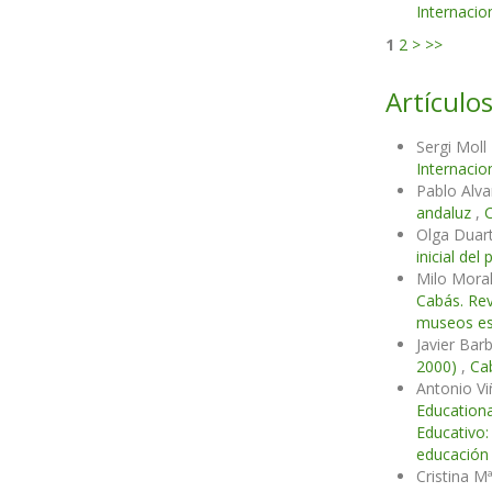
Internacio
1
2
>
>>
Artículos
Sergi Moll
Internacio
Pablo Alv
andaluz
,
C
Olga Duart
inicial de
Milo Mora
Cabás. Rev
museos esc
Javier Bar
2000)
,
Cab
Antonio V
Education
Educativo:
educación 
Cristina 