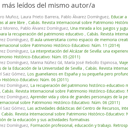
s más leídos del mismo autor/a
ero Muñoz, Laura Prieto Barrera, Pablo Álvarez Domínguez,
Educar a 
s al aire libre
,
Cabás. Revista Internacional sobre Patrimonio Histór
tiz Moreno, Pablo Álvarez Domínguez,
Una mirada a los juegos y jugu
para la recuperación del patrimonio educativo
,
Cabás. Revista Intern
arez Domínguez,
El aula universitaria como espacio de memoria creat
ternacional sobre Patrimonio Histórico-Educativo: Núm. 11 (2014)
arez Domínguez,
La interpretación del Alcázar de Sevilla: una experie
imonio Histórico-Educativo: Núm. 05 (2011)
rez Domínguez, Marina Núñez Gil, María José Rebollo Espinosa,
Viaj
s de la Educación de la Universidad de Sevilla
,
Cabás. Revista Interna
el Saiz Gómez,
Los guanelianos en España y su pequeña pero profund
 Histórico-Educativo: Núm. 06 (2011)
arez Domínguez,
La recuperación del patrimonio histórico-educativo
,
Cabás. Revista Internacional sobre Patrimonio Histórico-Educativo:
arez Domínguez,
Aprender vida y obra de grandes personajes de la pe
ternacional sobre Patrimonio Histórico-Educativo: Núm. 06 (2011)
el Saiz Gómez,
Las actividades didácticas del Centro de Recursos, Int
,
Cabás. Revista Internacional sobre Patrimonio Histórico-Educativo
ción de la educación y sus actividades formativas
arez Domínguez,
Formación profesional, educación y trabajo. Retrosp