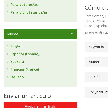
Para autores/as
Cómo cit
Para bibliotecarios/as
Saiz Gómez, J.
Cabás. Revista 
https://ojs.eh
Abstract
144
Idioma
##plugin
English
Keywords
Español (España)
Euskara
Número
Français (France)
Sección
Italiano
Copyright I
Enviar un artículo
Enviar un artículo