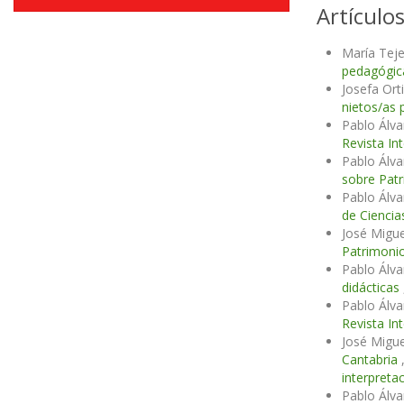
Artículo
María Tej
pedagógica
Josefa Or
nietos/as 
Pablo Álv
Revista In
Pablo Álv
sobre Patr
Pablo Álva
de Ciencia
José Migu
Patrimonio
Pablo Álv
didácticas
Pablo Álv
Revista In
José Migu
Cantabria
interpreta
Pablo Álv