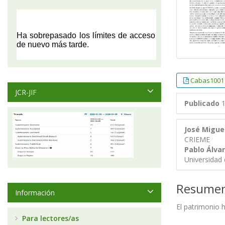
Cabas1001
JCR-JIF
Publicado
1
José Migue
CRIEME
Pablo Álva
Universidad 
Resume
Información
El patrimonio 
Para lectores/as