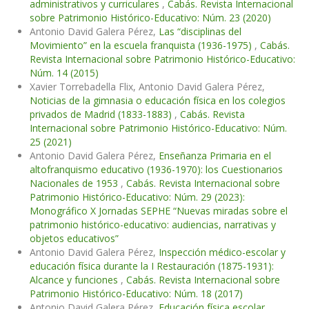
administrativos y curriculares
,
Cabás. Revista Internacional
sobre Patrimonio Histórico-Educativo: Núm. 23 (2020)
Antonio David Galera Pérez,
Las “disciplinas del
Movimiento” en la escuela franquista (1936-1975)
,
Cabás.
Revista Internacional sobre Patrimonio Histórico-Educativo:
Núm. 14 (2015)
Xavier Torrebadella Flix, Antonio David Galera Pérez,
Noticias de la gimnasia o educación física en los colegios
privados de Madrid (1833-1883)
,
Cabás. Revista
Internacional sobre Patrimonio Histórico-Educativo: Núm.
25 (2021)
Antonio David Galera Pérez,
Enseñanza Primaria en el
altofranquismo educativo (1936-1970): los Cuestionarios
Nacionales de 1953
,
Cabás. Revista Internacional sobre
Patrimonio Histórico-Educativo: Núm. 29 (2023):
Monográfico X Jornadas SEPHE “Nuevas miradas sobre el
patrimonio histórico-educativo: audiencias, narrativas y
objetos educativos”
Antonio David Galera Pérez,
Inspección médico-escolar y
educación física durante la I Restauración (1875-1931):
Alcance y funciones
,
Cabás. Revista Internacional sobre
Patrimonio Histórico-Educativo: Núm. 18 (2017)
Antonio David Galera Pérez,
Educación física escolar