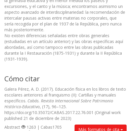
la gimnasia educativa y en menor medida los paseos y
excursiones, y el canto y la música; encontramos asimismo un
aspecto avanzado de interdisciplinariedad: la recomendación de
intercalar pausas activas entre materias no corporales, que
sería recogida por el plan de 1937 de la República, pero nunca
más posteriormente.
No existen diferencias señaladas entre obras generales
(estudiadas en un artículo anterior) y las obras específicas aquí
abordadas, así como tampoco entre las obras publicadas
durante la I Restauración (1875-1931) y durante la II República
(1931-1939).
Cómo citar
Galera Pérez, A. D. (2017). Educación física en los libros de texto
escolares anteriores al franquismo (II): Cartillas y manuales
específicos.
Cabás. Revista Internacional Sobre Patrimonio
Histórico-Educativo
, (17), 96–125.
https://doi.org/10.35072/CABAS.2017.22.76.001 (Original work
published 21 de diciembre de 2023)
Abstract
1263 | Cabas1705
Más formatos de cita