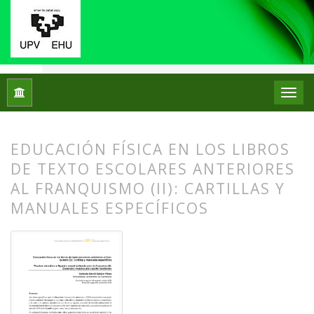
Inicio
Archivos
Núm. 17 (2017)
Artículos
EDUCACIÓN FÍSICA EN LOS LIBROS
DE TEXTO ESCOLARES ANTERIORES
AL FRANQUISMO (II): CARTILLAS Y
MANUALES ESPECÍFICOS
##plugins.themes.bootstrap3.article.
##plugins.themes.bootstrap3.article.