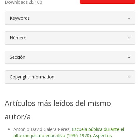
Downloads
100
##plugins.themes.bootstrap3.article.d
Keywords
Número
Sección
Copyright Information
Artículos más leídos del mismo
autor/a
Antonio David Galera Pérez,
Escuela pública durante el
altofranquismo educativo (1936-1970): Aspectos