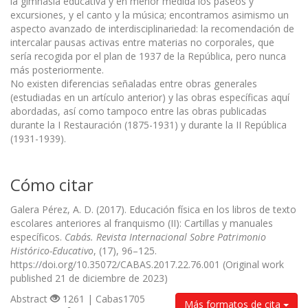
la gimnasia educativa y en menor medida los paseos y
excursiones, y el canto y la música; encontramos asimismo un
aspecto avanzado de interdisciplinariedad: la recomendación de
intercalar pausas activas entre materias no corporales, que
sería recogida por el plan de 1937 de la República, pero nunca
más posteriormente.
No existen diferencias señaladas entre obras generales
(estudiadas en un artículo anterior) y las obras específicas aquí
abordadas, así como tampoco entre las obras publicadas
durante la I Restauración (1875-1931) y durante la II República
(1931-1939).
Cómo citar
Galera Pérez, A. D. (2017). Educación física en los libros de texto
escolares anteriores al franquismo (II): Cartillas y manuales
específicos.
Cabás. Revista Internacional Sobre Patrimonio
Histórico-Educativo
, (17), 96–125.
https://doi.org/10.35072/CABAS.2017.22.76.001 (Original work
published 21 de diciembre de 2023)
Abstract
1261 | Cabas1705
Más formatos de cita