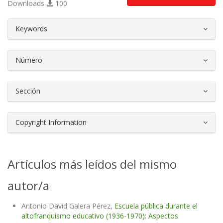
Downloads
100
##plugins.themes.bootstrap3.article.d
Keywords
Número
Sección
Copyright Information
Artículos más leídos del mismo
autor/a
Antonio David Galera Pérez,
Escuela pública durante el
altofranquismo educativo (1936-1970): Aspectos