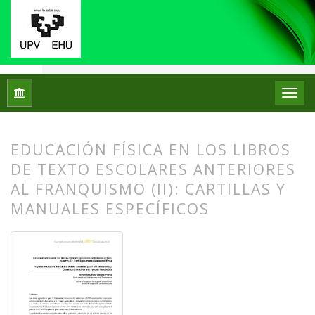
Inicio
Archivos
Núm. 17 (2017)
Artículos
EDUCACIÓN FÍSICA EN LOS LIBROS
DE TEXTO ESCOLARES ANTERIORES
AL FRANQUISMO (II): CARTILLAS Y
MANUALES ESPECÍFICOS
##plugins.themes.bootstrap3.article.
##plugins.themes.bootstrap3.article.