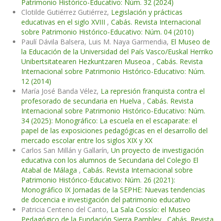
Patrimonio Histórico-Educativo: Núm. 32 (2024)
Clotilde Gutiérrez Gutiérrez,
Legislación y prácticas
educativas en el siglo XVIII
,
Cabás. Revista Internacional
sobre Patrimonio Histórico-Educativo: Núm. 04 (2010)
Paulí Dávila Balsera, Luis M. Naya Garmendia,
El Museo de
la Educación de la Universidad del País Vasco/Euskal Herriko
Unibertsitatearen Hezkuntzaren Museoa
,
Cabás. Revista
Internacional sobre Patrimonio Histórico-Educativo: Núm.
12 (2014)
María José Banda Vélez,
La represión franquista contra el
profesorado de secundaria en Huelva
,
Cabás. Revista
Internacional sobre Patrimonio Histórico-Educativo: Núm.
34 (2025): Monográfico: La escuela en el escaparate: el
papel de las exposiciones pedagógicas en el desarrollo del
mercado escolar entre los siglos XIX y XX
Carlos San Millán y Gallarín,
Un proyecto de investigación
educativa con los alumnos de Secundaria del Colegio El
Atabal de Málaga
,
Cabás. Revista Internacional sobre
Patrimonio Histórico-Educativo: Núm. 26 (2021):
Monográfico IX Jornadas de la SEPHE: Nuevas tendencias
de docencia e investigación del patrimonio educativo
Patricia Centeno del Canto,
La Sala Cossío: el Museo
Pedagógico de la Fundación Sierra Pambley
,
Cabás. Revista