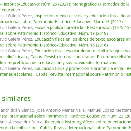
 Histórico-Educativo: Núm. 26 (2021): Monográfico IX Jornadas de la
 educativo
avid Galera Pérez,
Inspección médico-escolar y educación física duran
ternacional sobre Patrimonio Histórico-Educativo: Núm. 18 (2017)
avid Galera Pérez,
Escuela pública durante la I Restauración (1875-19
nal sobre Patrimonio Histórico-Educativo: Núm. 19 (2018)
avid Galera Pérez,
Educación física en los libros de texto escolares a
nal sobre Patrimonio Histórico-Educativo: Núm. 16 (2016)
avid Galera Pérez,
Educación física escolar durante el altofranquismo 
nes didácticas)
,
Cabás. Revista Internacional sobre Patrimonio Hist
de interpretación de la educación y sus actividades formativas
avid Galera Pérez,
Educación física y protección a la infancia en la I 
tarias escolares
,
Cabás. Revista Internacional sobre Patrimonio His
 similares
anchidrián Blanco, José Antonio Mañas Valle, Manuel López Mestan
ista Internacional sobre Patrimonio Histórico-Educativo: Núm. 23 (20
osna, Alessandro Barca,
Itinerarios historiográficos sobre orientacione
erior a la unificación
,
Cabás. Revista Internacional sobre Patrimonio 