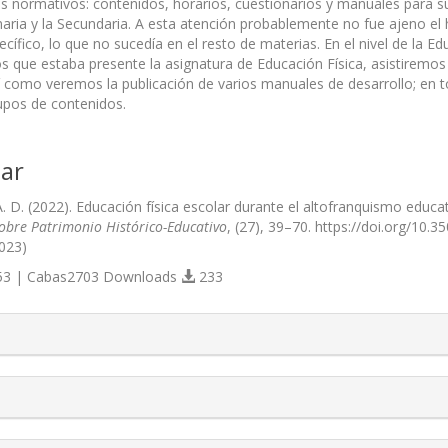
s normativos: contenidos, horarios, cuestionarios y manuales para su
aria y la Secundaria. A esta atención probablemente no fue ajeno el
ífico, lo que no sucedía en el resto de materias. En el nivel de la E
os que estaba presente la asignatura de Educación Física, asistiremos
sí como veremos la publicación de varios manuales de desarrollo; en 
upos de contenidos.
ar
. D. (2022). Educación física escolar durante el altofranquismo educa
Sobre Patrimonio Histórico-Educativo
, (27), 39–70. https://doi.org/10.
023)
3 | Cabas2703 Downloads
233
s.themes.bootstrap3.article.details##