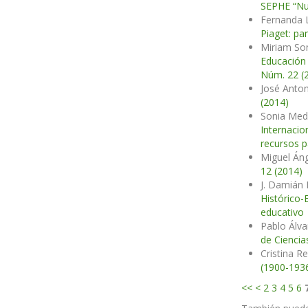
SEPHE “Nue
Fernanda L
Piaget: p
Miriam Son
Educación 
Núm. 22 (2
José Anton
(2014)
Sonia Medi
Internacio
recursos p
Miguel Áng
12 (2014)
J. Damián
Histórico-
educativo
Pablo Álva
de Ciencia
Cristina R
(1900-193
<<
<
2
3
4
5
6