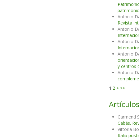
Patrimonio
patrimonio
Antonio D
Revista In
Antonio D
Internacio
Antonio D
Internacio
Antonio D
orientacio
y centros 
Antonio D
complemen
1
2
>
>>
Artículos
Carmend S
Cabás. Rev
Vittoria B
Italia post