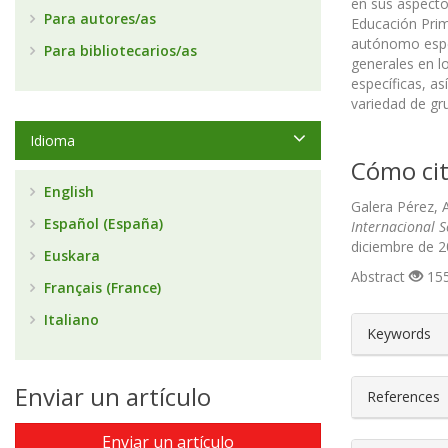
en sus aspecto
Para autores/as
Educación Prim
autónomo espec
Para bibliotecarios/as
generales en l
específicas, a
variedad de gr
Idioma
Cómo cit
English
Galera Pérez, A
Español (España)
Internacional 
diciembre de 2
Euskara
Abstract
155
Français (France)
Italiano
##plugin
Keywords
Enviar un artículo
References
Enviar un artículo