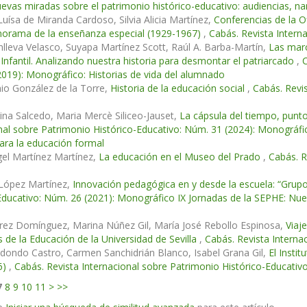
vas miradas sobre el patrimonio histórico-educativo: audiencias, nar
uísa de Miranda Cardoso, Silvia Alicia Martínez,
Conferencias de la Of
anorama de la enseñanza especial (1929-1967)
,
Cabás. Revista Intern
lleva Velasco, Suyapa Martínez Scott, Raúl A. Barba-Martín,
Las marc
Infantil. Analizando nuestra historia para desmontar el patriarcado
,
C
019): Monográfico: Historias de vida del alumnado
io González de la Torre,
Historia de la educación social
,
Cabás. Revi
na Salcedo, Maria Mercè Siliceo-Jauset,
La cápsula del tiempo, punt
nal sobre Patrimonio Histórico-Educativo: Núm. 31 (2024): Monográfi
ara la educación formal
el Martínez Martínez,
La educación en el Museo del Prado
,
Cabás. R
 López Martínez,
Innovación pedagógica en y desde la escuela: “Gr
Educativo: Núm. 26 (2021): Monográfico IX Jornadas de la SEPHE: Nue
rez Domínguez, Marina Núñez Gil, María José Rebollo Espinosa,
Viaj
s de la Educación de la Universidad de Sevilla
,
Cabás. Revista Interna
edondo Castro, Carmen Sanchidrián Blanco, Isabel Grana Gil,
El Insti
6)
,
Cabás. Revista Internacional sobre Patrimonio Histórico-Educativ
7
8
9
10
11
>
>>