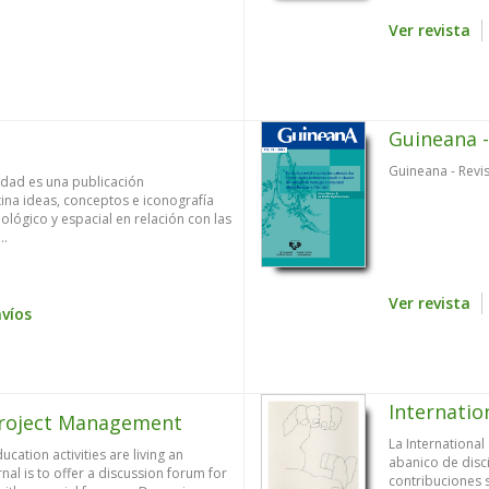
Ver revista
Guineana -
Guineana - Revi
iedad es una publicación
tina ideas, conceptos e iconografía
ológico y espacial en relación con las
..
Ver revista
víos
Internatio
 Project Management
La International
ation activities are living an
abanico de disci
rnal is to offer a discussion forum for
contribuciones 