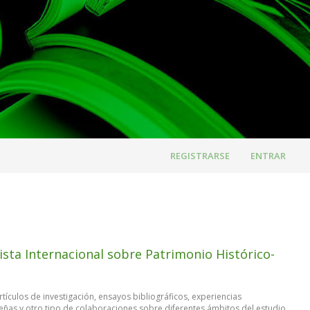
REGISTRARSE
ENTRAR
ista Internacional sobre Patrimonio Histórico-
tículos de investigación, ensayos bibliográficos, experiencias
señas y otro tipo de colaboraciones sobre diferentes ámbitos del estudio,