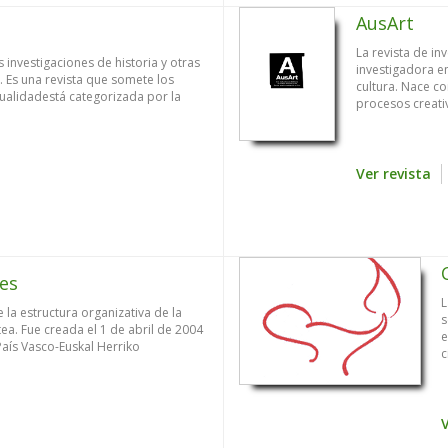
AusArt
La revista de in
 investigaciones de historia y otras
investigadora en
. Es una revista que somete los
cultura. Nace c
tualidadestá categorizada por la
procesos creativ
Ver revista
les
L
 la estructura organizativa de la
s
ea. Fue creada el 1 de abril de 2004
e
País Vasco-Euskal Herriko
c
V