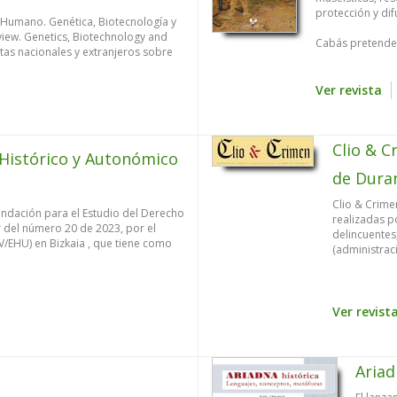
protección y dif
Humano. Genética, Biotecnología y
ew. Genetics, Biotechnology and
Cabás pretende c
tas nacionales y extranjeros sobre
Ver revista
Clio & C
 Histórico y Autonómico
de Dura
Clio & Crime
Fundación para el Estudio del Derecho
realizadas po
r del número 20 de 2023, por el
delincuentes,
PV/EHU) en Bizkaia , que tiene como
(administraci
Ver revist
Ariad