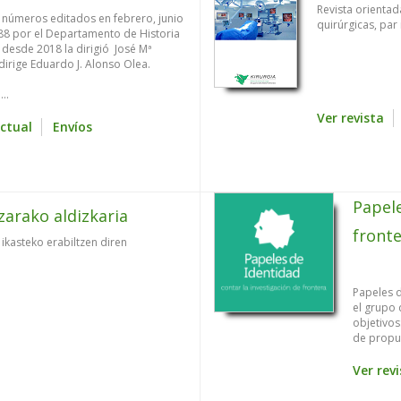
Revista orientad
n números editados en febrero, junio
quirúrgicas, par 
88 por el Departamento de Historia
desde 2018 la dirigió José Mª
irige Eduardo J. Alonso Olea.
..
Ver revista
ctual
Envíos
Papele
zarako aldizkaria
front
ikasteko erabiltzen diren
Papeles d
el grupo 
objetivos
de propue
Ver rev