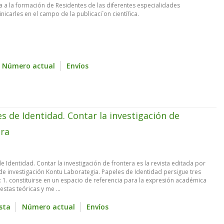
a a la formación de Residentes de las diferentes especialidades
inicarles en el campo de la publicaci´on científica.
Número actual
Envíos
s de Identidad. Contar la investigación de
era
e Identidad. Contar la investigación de frontera es la revista editada por
de investigación Kontu Laborategia. Papeles de Identidad persigue tres
: 1. constituirse en un espacio de referencia para la expresión académica
stas teóricas y me ...
ista
Número actual
Envíos