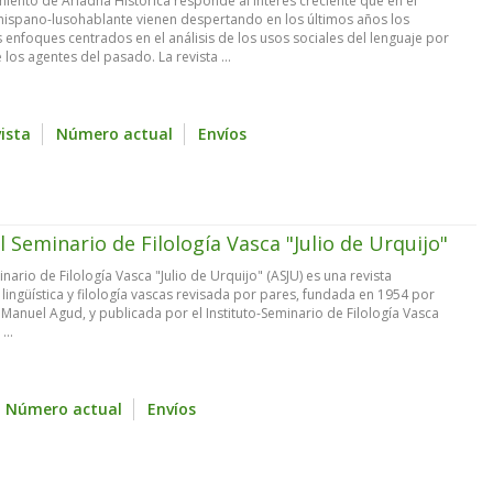
miento de Ariadna Histórica responde al interés creciente que en el
hispano-lusohablante vienen despertando en los últimos años los
s enfoques centrados en el análisis de los usos sociales del lenguaje por
 los agentes del pasado. La revista ...
vista
Número actual
Envíos
l Seminario de Filología Vasca "Julio de Urquijo"
nario de Filología Vasca "Julio de Urquijo" (ASJU) es una revista
 lingüística y filología vascas revisada por pares, fundada en 1954 por
 Manuel Agud, y publicada por el Instituto-Seminario de Filología Vasca
...
Número actual
Envíos