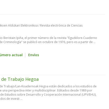
ikoen Aldizkari Elektronikoa / Revista electrónica de Ciencias
 Beristain Ipiña, el primer número de la revista "Eguzkilore.Cuaderno
de Criminología" se publicó en octubre de 1976, pero es a partir de ...
úmero actual
Envíos
 de Trabajo Hegoa
de Trabajo/Lan-Koadernoak Hegoa están dedicados a los estudios de
 una perspectiva inter y multidisciplinar. Editados desde 1989 por
o de Estudios sobre Desarrollo y Cooperación Internacional (UPV/EHU),
os de investi ...