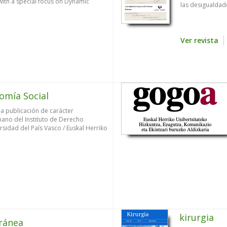
with a special focus on Dynamic
las desigualdades
Ver revista
omía Social
a publicación de carácter
mano del Instituto de Derecho
rsidad del País Vasco / Euskal Herriko
kirurgia
ránea