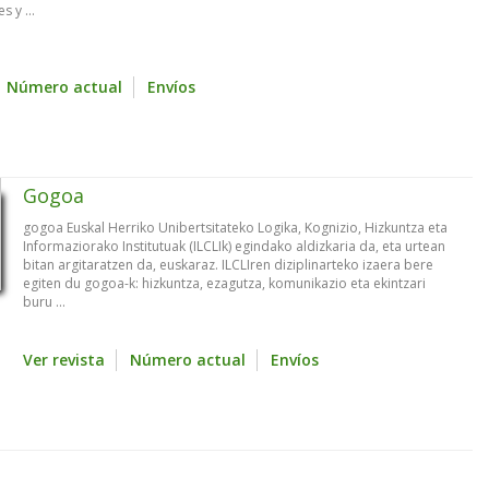
 y ...
Número actual
Envíos
Gogoa
gogoa Euskal Herriko Unibertsitateko Logika, Kognizio, Hizkuntza eta
Informaziorako Institutuak (ILCLIk) egindako aldizkaria da, eta urtean
bitan argitaratzen da, euskaraz. ILCLIren diziplinarteko izaera bere
egiten du gogoa-k: hizkuntza, ezagutza, komunikazio eta ekintzari
buru ...
Ver revista
Número actual
Envíos