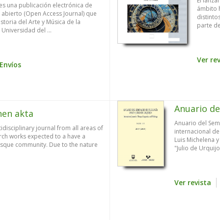
El lanza
es una publicación electrónica de
ámbito 
o abierto (Open Access Journal) que
distinto
toria del Arte y Música de la
parte de
 Universidad del ...
Ver re
Envíos
Anuario de
nen akta
Anuario del Semi
disciplinary journal from all areas of
internacional de
rch works expected to a have a
Luis Michelena y
 Basque community. Due to the nature
"Julio de Urquijo 
Ver revista