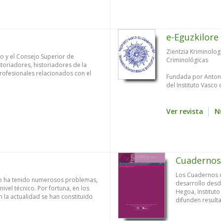
e-Eguzkilore
Zientzia Kriminolog
co y el Consejo Superior de
Criminológicas
storiadores, historiadores de la
profesionales relacionados con el
Fundada por Antonio
del Instituto Vasco 
Ver revista
N
Cuadernos
Los Cuadernos 
asco ha tenido numerosos problemas,
desarrollo desde
vel técnico. Por fortuna, en los
Hegoa, Institut
n la actualidad se han constituido
difunden resultad